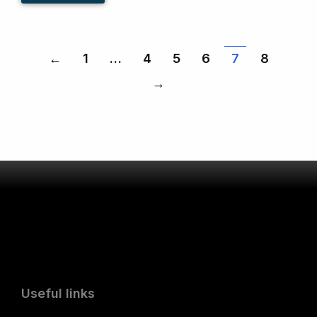
←
1
…
4
5
6
7
8
→
Useful links